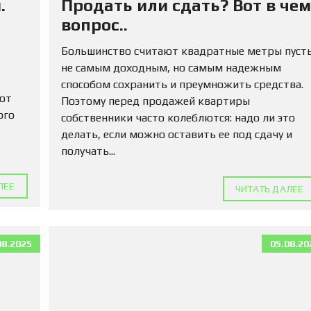
.
Продать или сдать? Вот в чем
М
А
вопрос..
Д
Л
Большинство считают квадратные метры пуст
Я
не самым доходным, но самым надежным
П
О
способом сохранить и преумножить средства.
К
 от
Поэтому перед продажей квартиры
У
ого
собственники часто колеблются: надо ли это
П
К
делать, если можно оставить ее под сдачу и
И
получать...
К
ЛЕЕ
О
ЧИТАТЬ ДАЛЕЕ
М
М
Е
Р
08.2025
05.08.20
Ч
Е
С
К
У