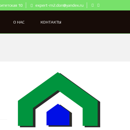
ситетская 10
expert-m2.don@yandex.ru
О НАС
КОНТАКТЫ