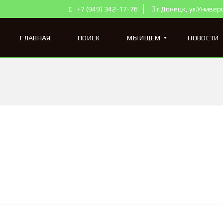
+7 (949) 342-17-76
г.Донецк, ул.Универ
ГЛАВНАЯ
ПОИСК
МЫ ИЩЕМ
НОВОСТИ
К
В
А
Р
Т
И
Р
Ы
Д
Л
Я
П
О
К
У