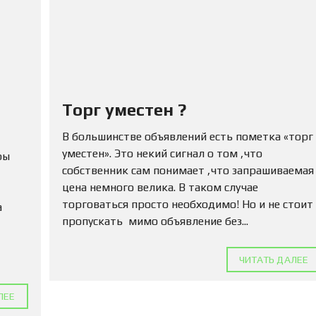
Ю
Н
Е
Д
В
И
Ж
И
М
Торг уместен ?
О
С
В большинстве объявлений есть пометка «торг
Т
уместен». Это некий сигнал о том ,что
Ь
ры
собственник сам понимает ,что запрашиваемая
цена немного велика. В таком случае
П
О
торговаться просто необходимо! Но и не стоит
а
Д
пропускать мимо объявление без...
А
Т
Ь
ЧИТАТЬ ДАЛЕЕ
О
Б
Ъ
ЛЕЕ
Я
В