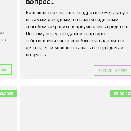
вопрос..
М
А
Большинство считают квадратные метры пуст
Д
Л
не самым доходным, но самым надежным
Я
способом сохранить и преумножить средства.
П
 от
Поэтому перед продажей квартиры
О
К
ого
собственники часто колеблются: надо ли это
У
делать, если можно оставить ее под сдачу и
П
получать...
К
И
ЛЕЕ
ЧИТАТЬ ДАЛЕЕ
К
О
М
М
08.2025
05.08.20
Е
Р
Ч
Е
С
К
У