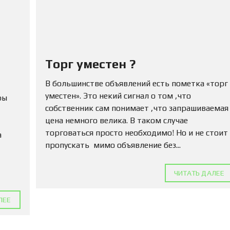
Ю
Н
Е
Д
В
И
Ж
Торг уместен ?
И
М
В большинстве объявлений есть пометка «торг
О
С
уместен». Это некий сигнал о том ,что
ры
Т
собственник сам понимает ,что запрашиваемая
Ь
цена немного велика. В таком случае
торговаться просто необходимо! Но и не стоит
а
П
пропускать мимо объявление без...
О
Д
А
Т
ЧИТАТЬ ДАЛЕЕ
Ь
О
ЛЕЕ
Б
Ъ
Я
В