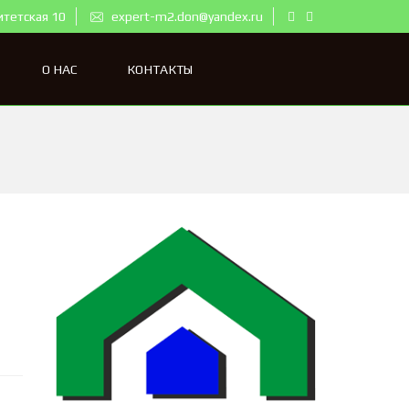
итетская 10
expert-m2.don@yandex.ru
О НАС
КОНТАКТЫ