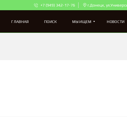
+7 (949) 342-17-76
г.Донецк, ул.Универс
ГЛАВНАЯ
ПОИСК
МЫ ИЩЕМ
НОВОСТИ
К
В
А
Р
Т
И
Р
Ы
Д
Л
Я
П
О
К
У