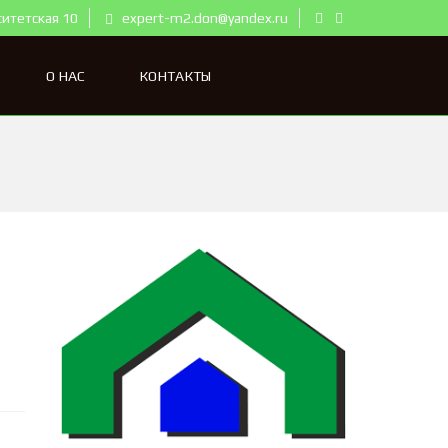
ситетская 10
expert-m2.don@yandex.ru
О НАС
КОНТАКТЫ