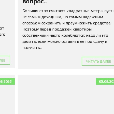
вопрос..
М
А
Большинство считают квадратные метры пуст
Д
Л
не самым доходным, но самым надежным
Я
способом сохранить и преумножить средства.
П
 от
Поэтому перед продажей квартиры
О
К
ого
собственники часто колеблются: надо ли это
У
делать, если можно оставить ее под сдачу и
П
получать...
К
И
ЛЕЕ
ЧИТАТЬ ДАЛЕЕ
К
О
М
М
08.2025
05.08.20
Е
Р
Ч
Е
С
К
У