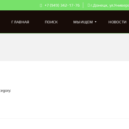
+7 (949) 342-17-76
г.Донецк, ул.Универ
ГЛАВНАЯ
ПОИСК
МЫ ИЩЕМ
НОВОСТИ
К
В
А
Р
Т
И
Р
Ы
tegory:
Д
Л
Я
П
О
К
У