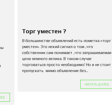
Ю
Н
Е
Д
В
И
Ж
Торг уместен ?
И
М
В большинстве объявлений есть пометка «торг
О
С
уместен». Это некий сигнал о том ,что
ры
Т
собственник сам понимает ,что запрашиваемая
Ь
цена немного велика. В таком случае
торговаться просто необходимо! Но и не стоит
а
П
пропускать мимо объявление без...
О
Д
А
Т
ЧИТАТЬ ДАЛЕЕ
Ь
О
ЛЕЕ
Б
Ъ
Я
В