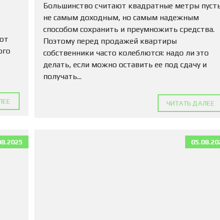
М
Большинство считают квадратные метры пуст
А
не самым доходным, но самым надежным
Д
способом сохранить и преумножить средства.
Л
 от
Я
Поэтому перед продажей квартиры
П
ого
собственники часто колеблются: надо ли это
О
делать, если можно оставить ее под сдачу и
К
У
получать...
П
К
И
ЛЕЕ
ЧИТАТЬ ДАЛЕЕ
К
О
М
08.2025
05.08.20
М
Е
Р
Ч
Е
С
К
У