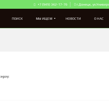
+7 (949) 342-17-76
г.Донецк, ул.Универ
ПОИСК
МЫ ИЩЕМ
НОВОСТИ
О НАС
К
В
А
Р
Т
И
Р
Ы
tegory:
Д
Л
Я
П
О
К
У