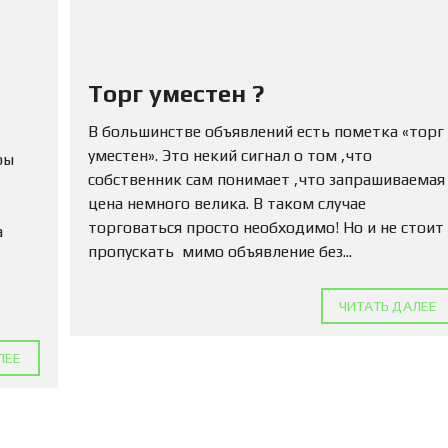
Ю
Н
Е
Д
В
Торг уместен ?
И
Ж
И
В большинстве объявлений есть пометка «торг
М
уместен». Это некий сигнал о том ,что
ры
О
собственник сам понимает ,что запрашиваемая
С
Т
цена немного велика. В таком случае
Ь
торговаться просто необходимо! Но и не стоит
а
пропускать мимо объявление без...
П
О
Д
ЧИТАТЬ ДАЛЕЕ
А
Т
Ь
ЛЕЕ
О
Б
Ъ
Я
В