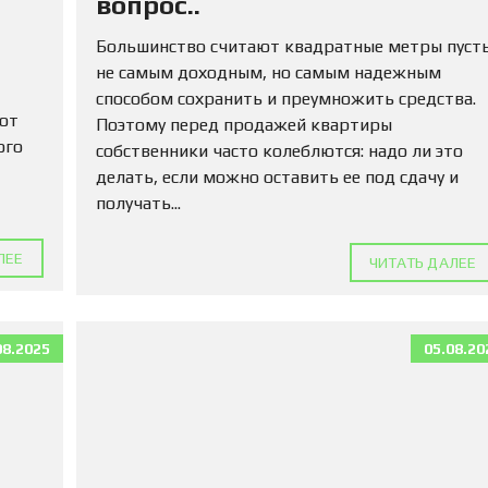
вопрос..
М
А
Большинство считают квадратные метры пуст
Д
Л
не самым доходным, но самым надежным
Я
способом сохранить и преумножить средства.
П
 от
Поэтому перед продажей квартиры
О
К
ого
собственники часто колеблются: надо ли это
У
делать, если можно оставить ее под сдачу и
П
получать...
К
И
ЛЕЕ
ЧИТАТЬ ДАЛЕЕ
К
О
М
М
08.2025
05.08.20
Е
Р
Ч
Е
С
К
У