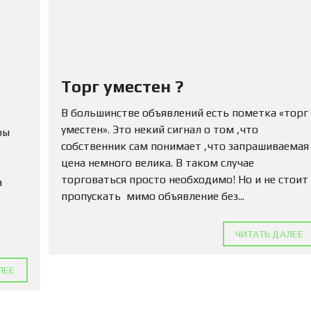
Ю
Н
Е
Д
В
И
Ж
Торг уместен ?
И
М
В большинстве объявлений есть пометка «торг
О
С
уместен». Это некий сигнал о том ,что
ры
Т
собственник сам понимает ,что запрашиваемая
Ь
цена немного велика. В таком случае
торговаться просто необходимо! Но и не стоит
а
П
пропускать мимо объявление без...
О
Д
А
Т
ЧИТАТЬ ДАЛЕЕ
Ь
О
ЛЕЕ
Б
Ъ
Я
В