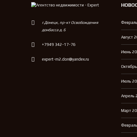
НОВО
г.Донецк, пр-кт Освобождения
Февраль
донбасса д. 6
Август 
+7949 342-17-76
Июнь 2
expert-m2.don@yandex.ru
Октябрь
Июль 2
Апрель 
Март 2
Февраль