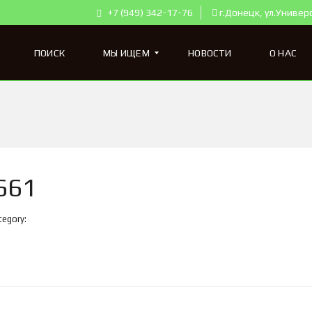
+7 (949) 342-17-76
г.Донецк, ул.Универ
ПОИСК
МЫ ИЩЕМ
НОВОСТИ
О НАС
К
В
А
Р
Т
661
И
Р
Ы
tegory:
Д
Л
Я
П
О
К
У