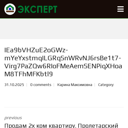
IEa9bVHZuE2oGWz-
mYeYxstmqILGRqSnWRvNJ6rsBe1t7-
Virg7PaZQw6RIoFMeAemSENPiqXHoa
M8TFhMFKbtl9
31.10.2025
0 comments
Карина Максимовна
Category:
previous
Продам 2х ком квартиру. Пролетарский