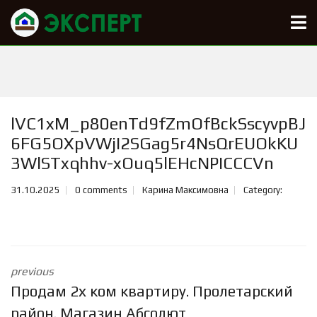
lVC1xM_p80enTd9fZmOfBckSscyvpBJ
6FG5OXpVWjI2SGag5r4NsQrEUOkKU
3WlSTxqhhv-xOuq5lEHcNPICCCVn
31.10.2025
0 comments
Карина Максимовна
Category:
previous
Продам 2х ком квартиру. Пролетарский
район. Магазин Абсолют