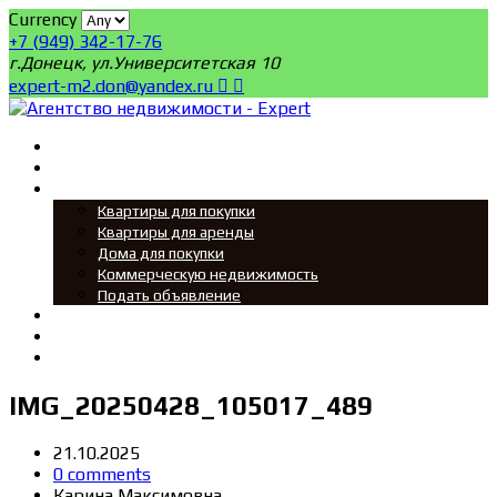
Currency
+7 (949) 342-17-76
г.Донецк, ул.Университетская 10
expert-m2.don@yandex.ru
Главная
Поиск
Мы ищем
Квартиры для покупки
Квартиры для аренды
Дома для покупки
Коммерческую недвижимость
Подать объявление
Новости
О нас
Контакты
IMG_20250428_105017_489
21.10.2025
0 comments
Карина Максимовна