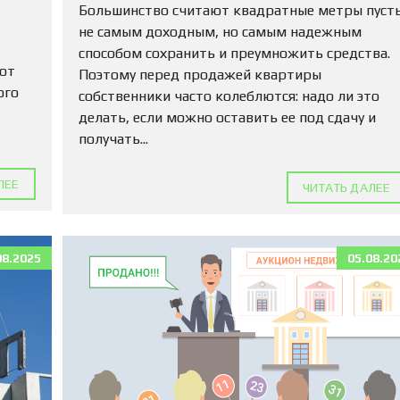
М
Большинство считают квадратные метры пуст
А
не самым доходным, но самым надежным
Д
способом сохранить и преумножить средства.
Л
 от
Я
Поэтому перед продажей квартиры
П
ого
собственники часто колеблются: надо ли это
О
делать, если можно оставить ее под сдачу и
К
У
получать...
П
К
И
ЛЕЕ
ЧИТАТЬ ДАЛЕЕ
К
О
М
08.2025
05.08.20
М
Е
Р
Ч
Е
С
К
У