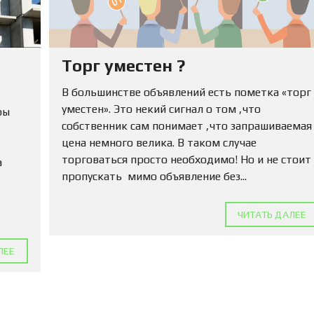
Ю
Н
Е
Д
В
Торг уместен ?
И
Ж
И
В большинстве объявлений есть пометка «торг
М
уместен». Это некий сигнал о том ,что
ры
О
собственник сам понимает ,что запрашиваемая
С
Т
цена немного велика. В таком случае
Ь
торговаться просто необходимо! Но и не стоит
а
пропускать мимо объявление без...
П
О
Д
ЧИТАТЬ ДАЛЕЕ
А
Т
Ь
ЛЕЕ
О
Б
Ъ
Я
В