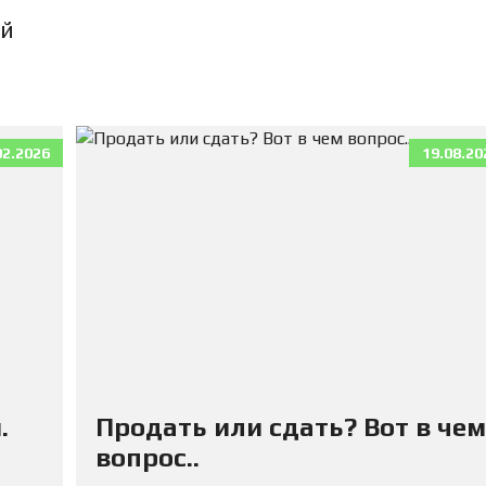
П
К
ый
И
К
В
А
Р
02.2026
19.08.20
Т
И
Р
Ы
Д
Л
Я
А
Р
Е
Н
Д
Ы
.
Продать или сдать? Вот в чем
вопрос..
Д
О