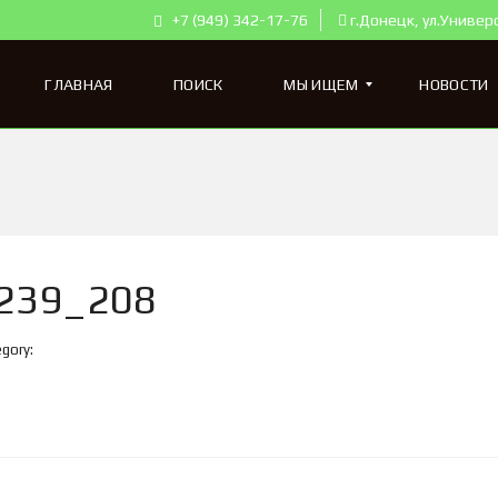
+7 (949) 342-17-76
г.Донецк, ул.Универ
ГЛАВНАЯ
ПОИСК
МЫ ИЩЕМ
НОВОСТИ
К
В
А
Р
Т
239_208
И
Р
Ы
gory:
Д
Л
Я
П
О
К
У