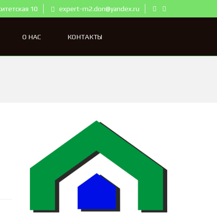
ситетская 10
expert-m2.don@yandex.ru
О НАС
КОНТАКТЫ