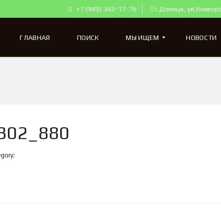
+7 (949) 342-17-76
г.Донецк, ул.Универ
ГЛАВНАЯ
ПОИСК
МЫ ИЩЕМ
НОВОСТИ
К
В
А
Р
Т
302_880
И
Р
Ы
gory:
Д
Л
Я
П
О
К
У