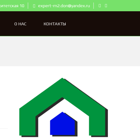
ситетская 10
expert-m2.don@yandex.ru
О НАС
КОНТАКТЫ