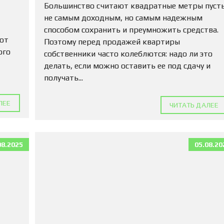
М
Большинство считают квадратные метры пуст
А
не самым доходным, но самым надежным
Д
способом сохранить и преумножить средства.
Л
 от
Я
Поэтому перед продажей квартиры
П
ого
собственники часто колеблются: надо ли это
О
делать, если можно оставить ее под сдачу и
К
У
получать...
П
К
И
ЛЕЕ
ЧИТАТЬ ДАЛЕЕ
К
О
М
08.2025
05.08.20
М
Е
Р
Ч
Е
С
К
У