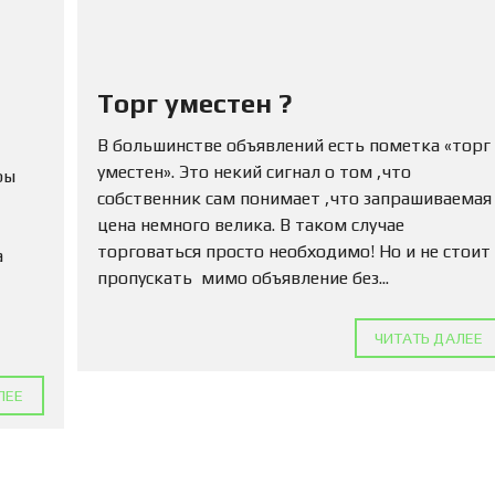
Ю
Н
Е
Д
В
Торг уместен ?
И
Ж
И
В большинстве объявлений есть пометка «торг
М
уместен». Это некий сигнал о том ,что
ры
О
собственник сам понимает ,что запрашиваемая
С
Т
цена немного велика. В таком случае
Ь
торговаться просто необходимо! Но и не стоит
а
пропускать мимо объявление без...
П
О
Д
ЧИТАТЬ ДАЛЕЕ
А
Т
Ь
ЛЕЕ
О
Б
Ъ
Я
В