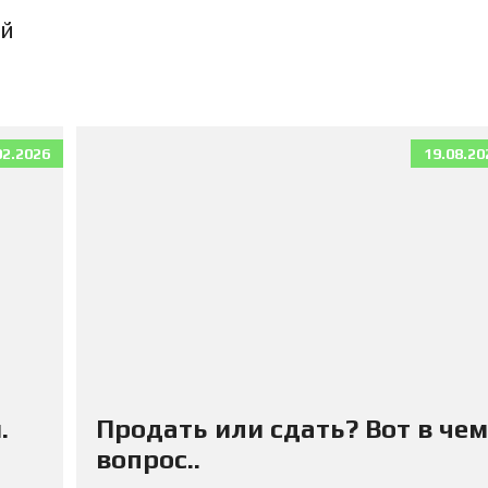
П
К
ый
И
К
В
А
Р
02.2026
19.08.20
Т
И
Р
Ы
Д
Л
Я
А
Р
Е
Н
Д
Ы
.
Продать или сдать? Вот в чем
вопрос..
Д
О