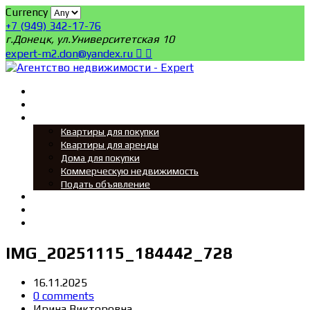
Currency
+7 (949) 342-17-76
г.Донецк, ул.Университетская 10
expert-m2.don@yandex.ru
Главная
Поиск
Мы ищем
Квартиры для покупки
Квартиры для аренды
Дома для покупки
Коммерческую недвижимость
Подать объявление
Новости
О нас
Контакты
IMG_20251115_184442_728
16.11.2025
0 comments
Ирина Викторовна