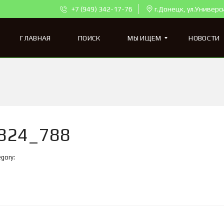
+7 (949) 342-17-76
г.Донецк, ул.Универс
ГЛАВНАЯ
ПОИСК
МЫ ИЩЕМ
НОВОСТИ
К
В
А
Р
Т
824_788
И
Р
Ы
gory:
Д
Л
Я
П
О
К
У