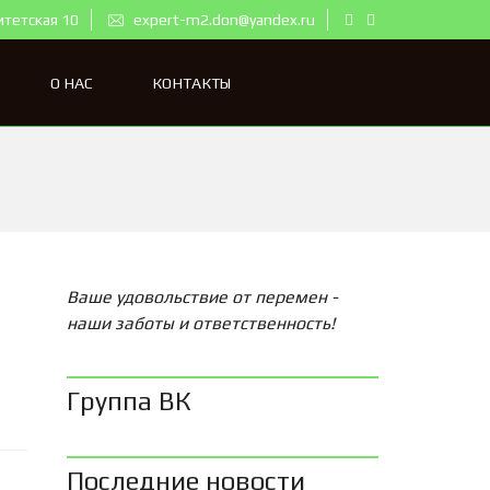
итетская 10
expert-m2.don@yandex.ru
О НАС
КОНТАКТЫ
Ваше удовольствие от перемен -
наши заботы и ответственность!
Группа ВК
Последние новости