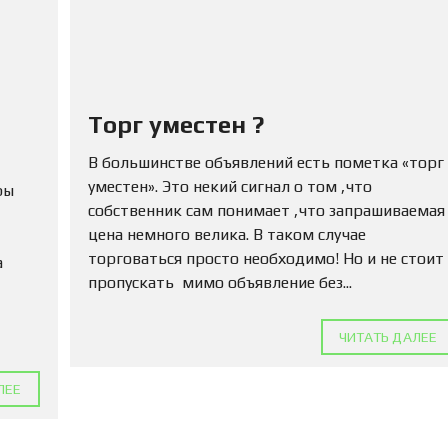
Ю
Н
Е
Д
В
И
Ж
Торг уместен ?
И
М
В большинстве объявлений есть пометка «торг
О
С
уместен». Это некий сигнал о том ,что
ры
Т
собственник сам понимает ,что запрашиваемая
Ь
цена немного велика. В таком случае
торговаться просто необходимо! Но и не стоит
а
П
пропускать мимо объявление без...
О
Д
А
Т
ЧИТАТЬ ДАЛЕЕ
Ь
О
ЛЕЕ
Б
Ъ
Я
В