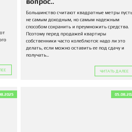
вопрос..
М
А
Большинство считают квадратные метры пуст
Д
Л
не самым доходным, но самым надежным
Я
способом сохранить и преумножить средства.
П
 от
Поэтому перед продажей квартиры
О
К
ого
собственники часто колеблются: надо ли это
У
делать, если можно оставить ее под сдачу и
П
получать...
К
И
ЛЕЕ
ЧИТАТЬ ДАЛЕЕ
К
О
М
М
08.2025
05.08.20
Е
Р
Ч
Е
С
К
У