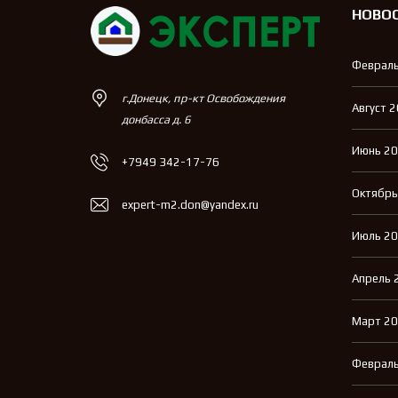
НОВО
Февраль
г.Донецк, пр-кт Освобождения
Август 
донбасса д. 6
Июнь 2
+7949 342-17-76
Октябрь
expert-m2.don@yandex.ru
Июль 2
Апрель 
Март 2
Февраль