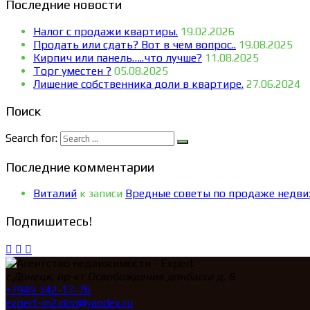
Последние новости
Налог с продажи квартиры.
19.02.2026
Продать или сдать? Вот в чем вопрос..
19.08.2025
Кирпич или панель…..что лучше?
11.08.2025
Торг уместен ?
05.08.2025
Лишение собственника доли в квартире.
27.06.2024
Поиск
Search for:
Последние комментарии
Виталий
к записи
Вредные советы по продаже недв
Подпишитесь!
г.Донецк, пр-кт Освобождения донбасса д. 6
+7949 342-17-76
expert-m2.don@yandex.ru