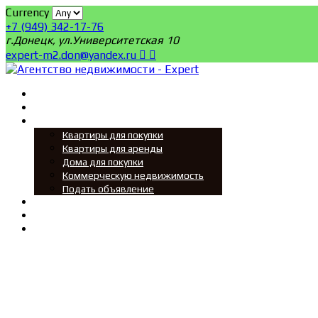
Currency
+7 (949) 342-17-76
г.Донецк, ул.Университетская 10
expert-m2.don@yandex.ru
Главная
Поиск
Мы ищем
Квартиры для покупки
Квартиры для аренды
Дома для покупки
Коммерческую недвижимость
Подать объявление
Новости
О нас
Контакты