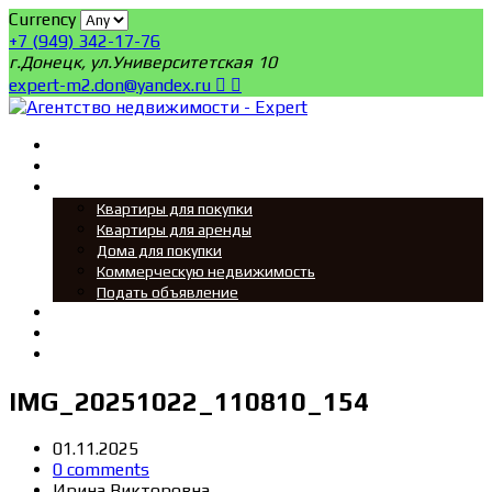
Currency
+7 (949) 342-17-76
г.Донецк, ул.Университетская 10
expert-m2.don@yandex.ru
Главная
Поиск
Мы ищем
Квартиры для покупки
Квартиры для аренды
Дома для покупки
Коммерческую недвижимость
Подать объявление
Новости
О нас
Контакты
IMG_20251022_110810_154
01.11.2025
0 comments
Ирина Викторовна