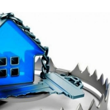
П
К
И
К
В
А
Р
Т
И
Р
Ы
Д
Л
Я
А
Р
Е
Н
Д
Ы
Д
О