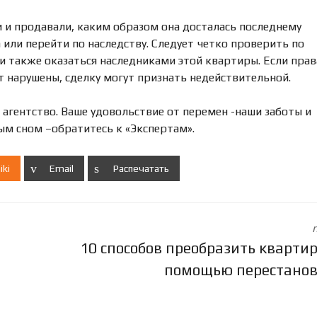
Л
Е
и и продавали, каким образом она досталась последнему
Н
 или перейти по наследству. Следует четко проверить по
И
и также оказаться наследниками этой квартиры. Если прав
Е
 нарушены, сделку могут признать недействительной.
 агентство. Ваше удовольствие от перемен -наши заботы и
ым сном –обратитесь к «Экспертам».
iki
Email
Распечатать
10 способов преобразить квартир
помощью перестано