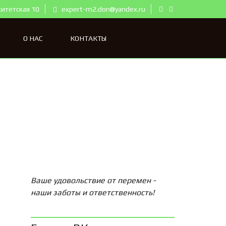
ситетская 10
expert-m2.don@yandex.ru
О НАС
КОНТАКТЫ
Ваше удовольствие от перемен -
наши заботы и ответственность!