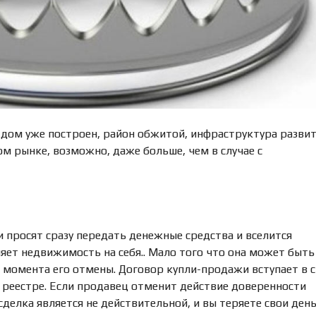
М
А
Д
Л
Я
П
О
К
У
П
К
дом уже построен, район обжитой, инфраструктура развит
И
м рынке, возможно, даже больше, чем в случае с
К
О
М
М
Е
 просят сразу передать денежные средства и вселится
Р
яет недвижимость на себя.. Мало того что она может быть
Ч
Е
 момента его отмены. Договор купли-продажи вступает в с
С
 реестре. Если продавец отменит действие доверенности
К
 сделка является не действительной, и вы теряете свои день
У