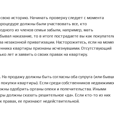
Ю
Н
Е
Д
свою историю. Начинать проверку следует с момента
В
И
 процедуре должны были участвовать все, кто
Ж
 одного из членов семьи забыли, например, мать
И
ывал наказание, то в итоге пострадаете вы как покупатель
М
О
за незаконной приватизации. Насторожитесь, если на моме
С
твенника квартиры признаны исчезнувшими. Отсутствующий
Т
о лет и заявить о своих правах на квартиру.
Ь
П
О
На продажу должны быть согласны оба супруга (или бывш
Д
.
А
т покупки квартиры). Если среди собственников недвижимо
Т
олжны одобрить органы опеки и попечительства. Иными
Ь
ры должны сказать решительное «да». Если кто-то из них
О
Б
их правах, ее признают недействительной.
Ъ
Я
В