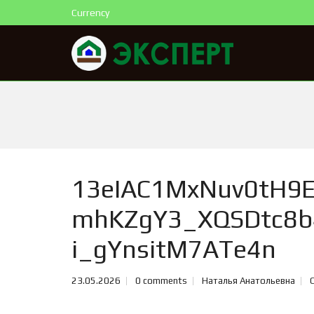
Currency
13eIAC1MxNuv0tH9E
mhKZgY3_XQSDtc8b
i_gYnsitM7ATe4n
23.05.2026
0 comments
Наталья Анатольевна