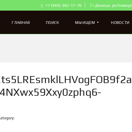
+7 (949) 342-17-76
г.Донецк, ул.Универ
ГЛАВНАЯ
ПОИСК
МЫ ИЩЕМ
НОВОСТИ
К
В
А
Р
Т
ts5LREsmklLHVogFOB9f2a
И
Р
4NXwx59Xxy0zphq6-
Ы
Д
Л
Я
П
О
Category:
К
У