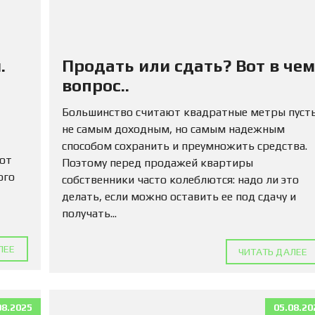
М
А
Д
Л
Я
.
Продать или сдать? Вот в чем
П
О
вопрос..
К
У
Большинство считают квадратные метры пуст
П
не самым доходным, но самым надежным
К
И
способом сохранить и преумножить средства.
 от
Поэтому перед продажей квартиры
ого
К
собственники часто колеблются: надо ли это
О
делать, если можно оставить ее под сдачу и
М
получать...
М
Е
Р
ЛЕЕ
ЧИТАТЬ ДАЛЕЕ
Ч
Е
С
К
У
08.2025
05.08.20