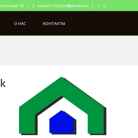
ситетская 10
expert-m2.don@yandex.ru
О НАС
КОНТАКТЫ
k