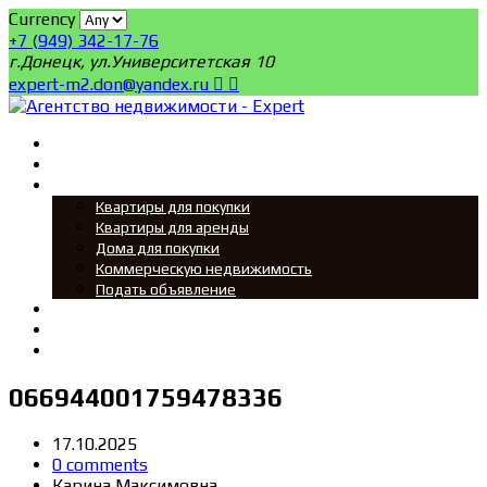
Currency
+7 (949) 342-17-76
г.Донецк, ул.Университетская 10
expert-m2.don@yandex.ru
Главная
Поиск
Мы ищем
Квартиры для покупки
Квартиры для аренды
Дома для покупки
Коммерческую недвижимость
Подать объявление
Новости
О нас
Контакты
066944001759478336
17.10.2025
0 comments
Карина Максимовна