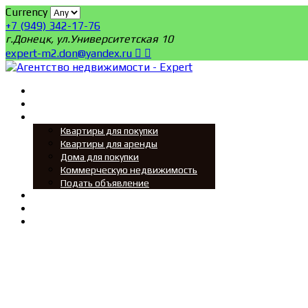
Currency
+7 (949) 342-17-76
г.Донецк, ул.Университетская 10
expert-m2.don@yandex.ru
Главная
Поиск
Мы ищем
Квартиры для покупки
Квартиры для аренды
Дома для покупки
Коммерческую недвижимость
Подать объявление
Новости
О нас
Контакты