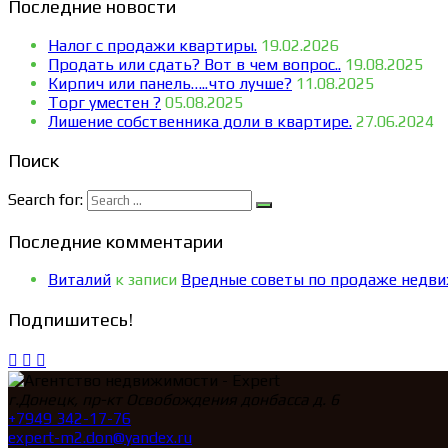
Последние новости
Налог с продажи квартиры.
19.02.2026
Продать или сдать? Вот в чем вопрос..
19.08.2025
Кирпич или панель…..что лучше?
11.08.2025
Торг уместен ?
05.08.2025
Лишение собственника доли в квартире.
27.06.2024
Поиск
Search for:
Последние комментарии
Виталий
к записи
Вредные советы по продаже недв
Подпишитесь!
г.Донецк, пр-кт Освобождения донбасса д. 6
+7949 342-17-76
expert-m2.don@yandex.ru