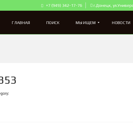
+7 (949) 342-17-76
г.Донецк, ул.Универ
ГЛАВНАЯ
ПОИСК
МЫ ИЩЕМ
НОВОСТИ
К
В
А
Р
Т
353
И
Р
Ы
gory:
Д
Л
Я
П
О
К
У