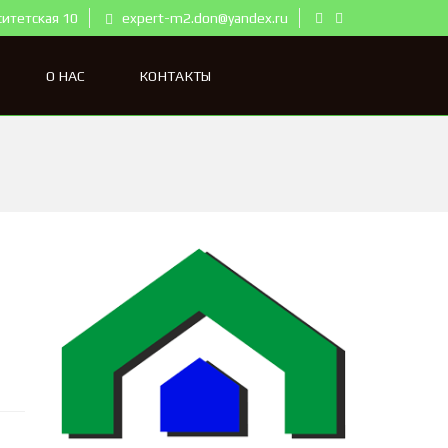
ситетская 10
expert-m2.don@yandex.ru
О НАС
КОНТАКТЫ