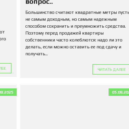
вопрос..
М
А
Большинство считают квадратные метры пуст
Д
Л
не самым доходным, но самым надежным
Я
способом сохранить и преумножить средства.
П
 от
Поэтому перед продажей квартиры
О
К
ого
собственники часто колеблются: надо ли это
У
делать, если можно оставить ее под сдачу и
П
получать...
К
И
ЛЕЕ
ЧИТАТЬ ДАЛЕЕ
К
О
М
М
08.2025
05.08.20
Е
Р
Ч
Е
С
К
У