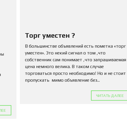
Ю
Н
Е
Д
В
И
Ж
Торг уместен ?
И
М
В большинстве объявлений есть пометка «торг
О
С
уместен». Это некий сигнал о том ,что
ры
Т
собственник сам понимает ,что запрашиваемая
Ь
цена немного велика. В таком случае
торговаться просто необходимо! Но и не стоит
а
П
пропускать мимо объявление без...
О
Д
А
Т
ЧИТАТЬ ДАЛЕЕ
Ь
О
ЛЕЕ
Б
Ъ
Я
В